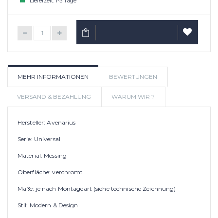
Lieferzeit: 1-3 Tage
IN DEN WARENKORB
AUF
MEHR INFORMATIONEN
BEWERTUNGEN
WUNSCHLIS
VERSAND & BEZAHLUNG
WARUM WIR ?
Hersteller: Avenarius
Serie: Universal
Material: Messing
Oberfläche: verchromt
Maße: je nach Montageart (siehe technische Zeichnung)
Stil: Modern & Design