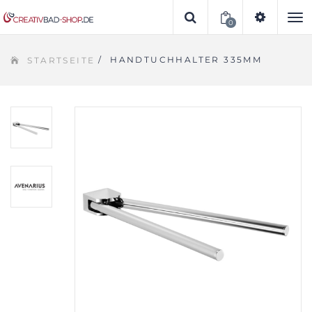
0
To
/
HANDTUCHHALTER 335MM
STARTSEITE
na