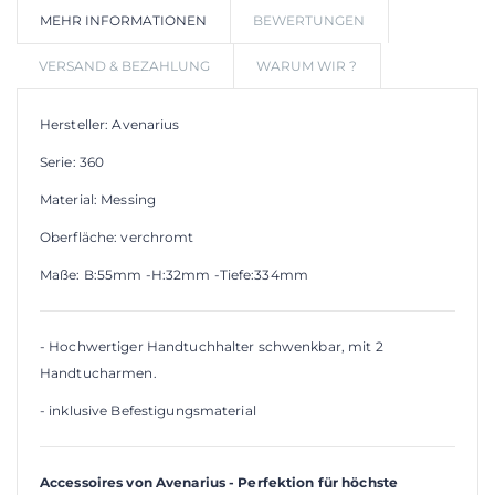
MEHR INFORMATIONEN
BEWERTUNGEN
WUNSCHLIS
VERSAND & BEZAHLUNG
WARUM WIR ?
Hersteller: Avenarius
Serie: 360
Material: Messing
Oberfläche: verchromt
Maße: B:55mm -H:32mm -Tiefe:334mm
- Hochwertiger Handtuchhalter schwenkbar, mit 2
Handtucharmen.
- inklusive Befestigungsmaterial
Accessoires von Avenarius - Perfektion für höchste