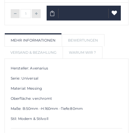
IN DEN WARENKORB
AUF
MEHR INFORMATIONEN
BEWERTUNGEN
WUNSCHLIS
VERSAND & BEZAHLUNG
WARUM WIR ?
Hersteller: Avenarius
Serie: Universal
Material: Messing
Oberfläche: verchromt
Maße: B:50mm -H:160mm -Tiefe:80mm
Stil: Modern & Stilvoll