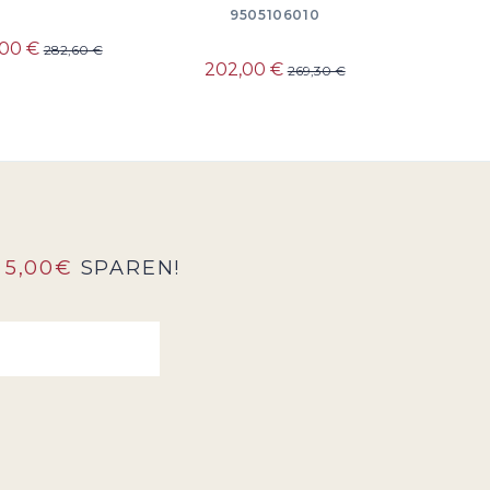
9505106010
,00 €
282,60 €
202,00 €
269,30 €
5,00€
SPAREN!