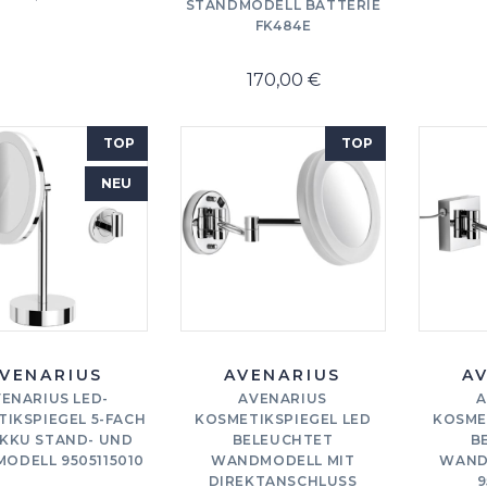
STANDMODELL BATTERIE
FK484E
170,00 €
TOP
TOP
NEU
VENARIUS
AVENARIUS
A
ENARIUS LED-
AVENARIUS
A
IKSPIEGEL 5-FACH
KOSMETIKSPIEGEL LED
KOSME
AKKU STAND- UND
BELEUCHTET
B
ODELL 9505115010
WANDMODELL MIT
WAND
DIREKTANSCHLUSS
9