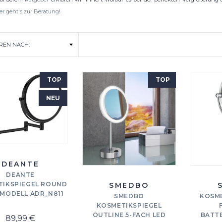
er geht's zur Beratung!
TOP
TOP
NEU
DEANTE
DEANTE
TIKSPIEGEL ROUND
SMEDBO
ODELL ADR_N811
SMEDBO
KOSME
KOSMETIKSPIEGEL
OUTLINE 5-FACH LED
BATT
89,99 €