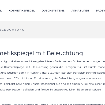
L
KOSMETIKSPIEGEL
DUSCHSYSTEME
ARMATUREN
BADE
BELEUCHTUNG
etikspiegel mit Beleuchtung
n aufgrund eines schlecht ausgeleuchteten Badezimmers Probleme beim Augenbra
ere Kosmetikspiegel mit Beleuchtung genau die richtigen für Sie! Durch mode
t und leuchten damit Ihr Gesicht ideal aus. Auch lässt sich bei vielen Schminkspieg
ss diese LED's nicht nur für eine sehr gute Beleuchtung sorgen, sondern auch 
s Highlight bei einigen unserer Badspiegel: Sie sind mit einem Akku bzw. einer int
ndspiegel bequem aufladen und flexibel in unterschiedlichen Räumen einsetzen.
unserem
Ratgeber
erklären wir Ihnen, worauf es bei der perfekten Vergrößerun