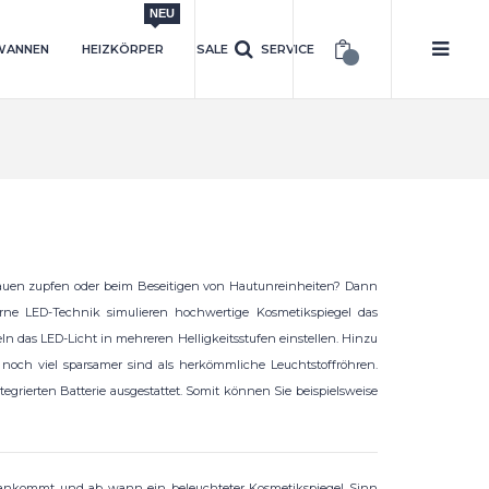
NEU
WANNEN
HEIZKÖRPER
SALE
SERVICE
uen zupfen oder beim Beseitigen von Hautunreinheiten? Dann
rne LED-Technik simulieren hochwertige Kosmetikspiegel das
eln das LED-Licht in mehreren Helligkeitsstufen einstellen. Hinzu
noch viel sparsamer sind als herkömmliche Leuchtstoffröhren.
egrierten Batterie ausgestattet. Somit können Sie beispielsweise
g ankommt und ab wann ein beleuchteter Kosmetikspiegel Sinn