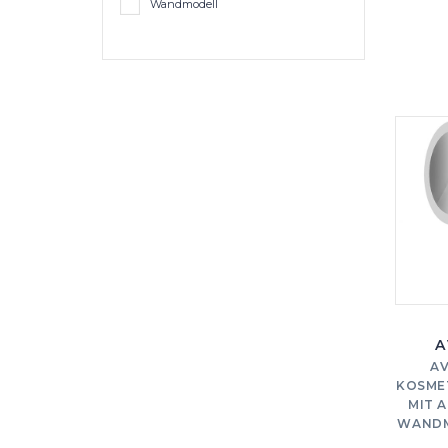
Wandmodell
A
AV
KOSMET
MIT 
WANDM