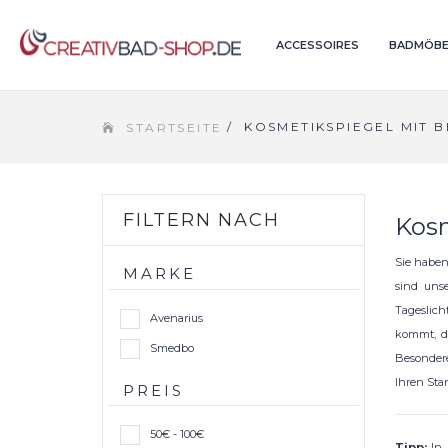
ACCESSOIRES
BADMÖBE
/
KOSMETIKSPIEGEL MIT 
STARTSEITE
FILTERN NACH
Kosm
Sie habe
MARKE
sind uns
Tageslich
Avenarius
kommt, da
Smedbo
Besondere
Ihren Sta
PREIS
50€ - 100€
Tipp:
In 