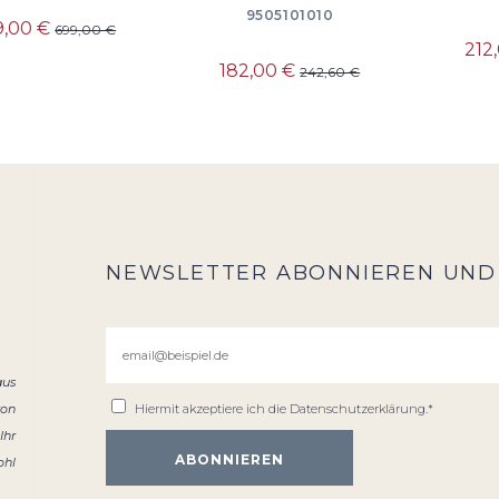
9505101010
9,00 €
699,00 €
212
182,00 €
242,60 €
NEWSLETTER ABONNIEREN UND
aus
von
Hiermit akzeptiere ich die
Datenschutzerklärung
.*
Ihr
ohl