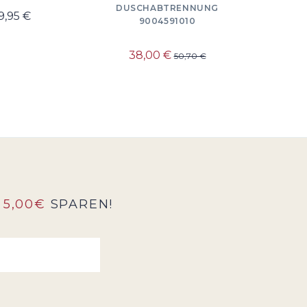
DUSCHABTRENNUNG
9
9,95 €
9004591010
36
38,00 €
50,70 €
5,00€
SPAREN!