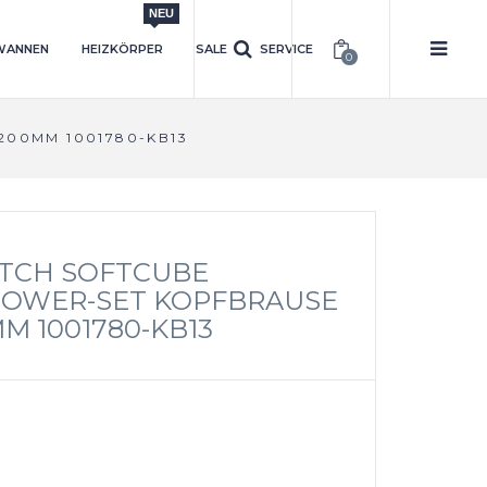
NEU
WANNEN
HEIZKÖRPER
SALE
SERVICE
0
200MM 1001780-KB13
TCH SOFTCUBE
HOWER-SET KOPFBRAUSE
M 1001780-KB13