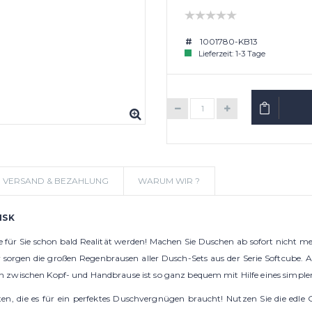
1001780-KB13
Lieferzeit: 1-3 Tage
IN DEN W
VERSAND & BEZAHLUNG
WARUM WIR ?
HSK
r Sie schon bald Realität werden! Machen Sie Duschen ab sofort nicht me
orgen die großen Regenbrausen aller Dusch-Sets aus der Serie Softcube. A
zwischen Kopf- und Handbrause ist so ganz bequem mit Hilfe eines simplen 
n, die es für ein perfektes Duschvergnügen braucht! Nutzen Sie die edle Gl