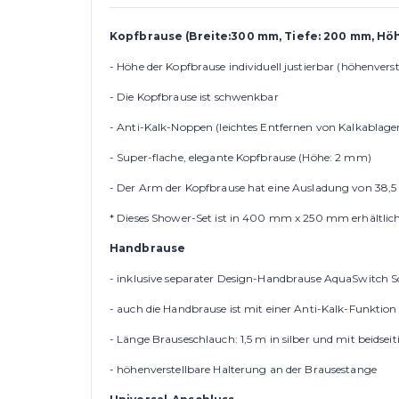
Kopfbrause (Breite
:30
0 mm, Tiefe: 200 mm, Hö
- Höhe der Kopfbrause individuell justierbar (höhenverst
- Die Kopfbrause ist schwenkbar
- Anti-Kalk-Noppen (leichtes Entfernen von Kalkablag
- Super-flache, elegante Kopfbrause (Höhe: 2 mm)
- Der Arm der Kopfbrause hat eine Ausladung von 38,
* Dieses Shower-Set ist in 400 mm x 250 mm erhältlich
Handbrause
- inklusive separater Design-Handbrause AquaSwitch S
- auch die Handbrause ist mit einer Anti-Kalk-Funktion
- Länge Brauseschlauch: 1,5 m in silber und mit beidsei
- höhenverstellbare Halterung an der Brausestange