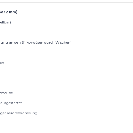
he: 2 mm)
ellbar)
erung an den Silikondüsen durch Wischen)
5 cm
!
oftcube
 ausgestattet
tiger Verdrehsicherung