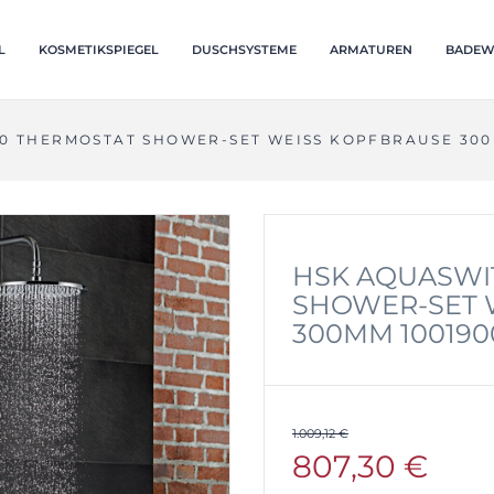
L
KOSMETIKSPIEGEL
DUSCHSYSTEME
ARMATUREN
BADEW
0 THERMOSTAT SHOWER-SET WEISS KOPFBRAUSE 300M
HSK AQUASWI
SHOWER-SET W
00MM 1001900
1.009,12 €
807,30 €