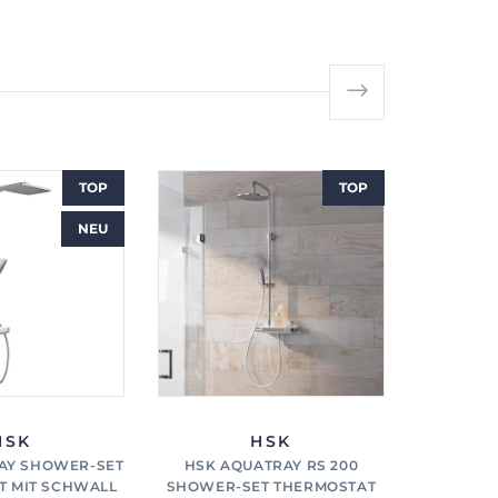
TOP
TOP
NEU
HSK
HSK
AY SHOWER-SET
HSK AQUATRAY RS 200
HSK AQ
T MIT SCHWALL
SHOWER-SET THERMOSTAT
THERMOS