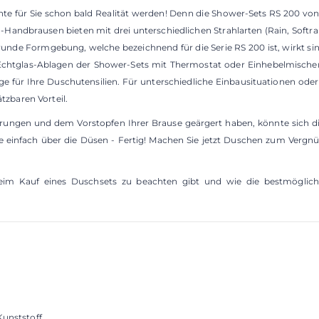
 für Sie schon bald Realität werden! Denn die Shower-Sets RS 200 von 
-Handbrausen bieten mit drei unterschiedlichen Strahlarten (Rain, Sof
 runde Formgebung, welche bezeichnend für die Serie RS 200 ist, wirkt si
Echtglas-Ablagen der Shower-Sets mit Thermostat oder Einhebelmischer
e für Ihre Duschutensilien. Für unterschiedliche Einbausituationen o
tzbaren Vorteil.
ungen und dem Vorstopfen Ihrer Brause geärgert haben, könnte sich die
 einfach über die Düsen - Fertig! Machen Sie jetzt Duschen zum Vergn
 Kauf eines Duschsets zu beachten gibt und wie die bestmögliche 
Kunststoff