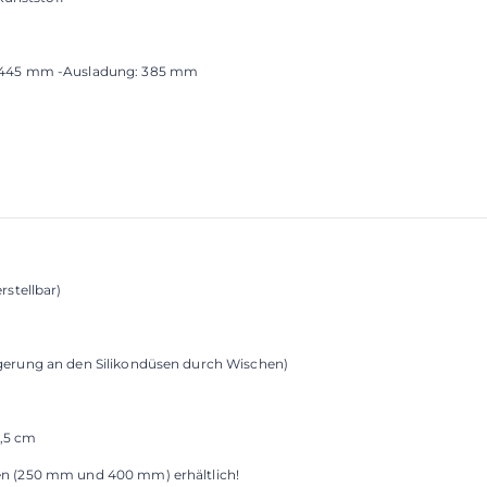
e: 445 mm -Ausladung: 385 mm
rstellbar)
agerung an den Silikondüsen durch Wischen)
8,5 cm
en (250 mm und 400 mm) erhältlich!