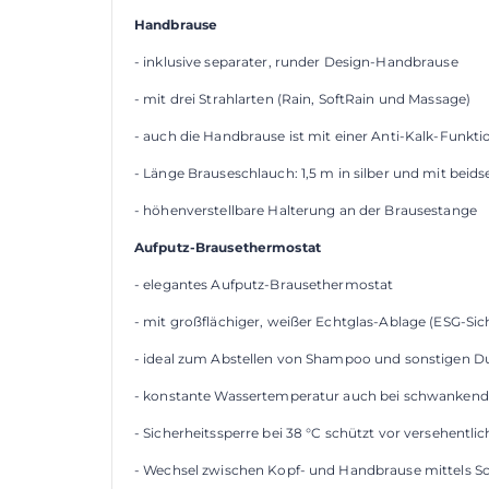
Handbrause
- inklusive separater, runder Design-Handbrause
- mit drei Strahlarten (Rain, SoftRain und Massage)
- auch die Handbrause ist mit einer Anti-Kalk-Funkti
- Länge Brauseschlauch: 1,5 m in silber und mit beid
- höhenverstellbare Halterung an der Brausestange
Aufputz-Brausethermostat
- elegantes Aufputz-Brausethermostat
- mit großflächiger, weißer Echtglas-Ablage (ESG-Sic
- ideal zum Abstellen von Shampoo und sonstigen D
- konstante Wassertemperatur auch bei schwanken
- Sicherheitssperre bei 38 °C schützt vor versehentl
- Wechsel zwischen Kopf- und Handbrause mittels Sc