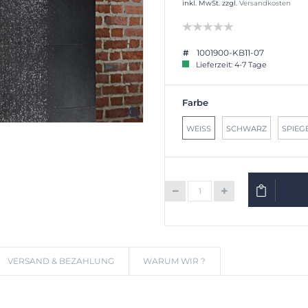
inkl. MwSt. zzgl.
Versandkosten
1001900-KB11-07
Lieferzeit: 4-7 Tage
Farbe
WEISS
SCHWARZ
SPIEG
IN DEN W
VERSAND & BEZAHLUNG
WARUM WIR ?