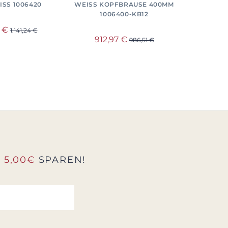
ISS 1006420
WEISS KOPFBRAUSE 400MM 1
WEISS KO
006400-KB12
001
5 €
1.141,24 €
912,97 €
912
986,51 €
D
5,00€
SPAREN!