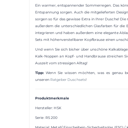
Ein warmer, entspannender Sommerregen. Das könnte
Entspannung sorgen. Auch die mitgelieferten Design
sorgen so für das gewisse Extra in Ihrer Dusche! Die
außerdem die unterschiedlichen Glasfarben für die 
integrieren und haben außerdem eine elegante Ablag
Sets mit höhenverstellbarer Kopfbrause einen unschä
Und wenn Sie sich bisher über unschöne Kalkablager
Kalk-Noppen an Kopf- und Handbrause streichen Sie
Auszeit vom stressigen Alltag!
Tipp:
Wenn Sie wissen möchten, was es genau beim
unseren
Ratgeber Duschsets
!
Produktmerkmale
Hersteller: HSK
Serie: RS 200
Material: Metall/ Einscheibein-Sicherheitsglas (ESG) / 