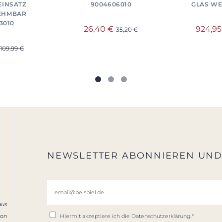
INSATZ H
9004606010
GLAS WE
MBAR 9
3010
26,40 €
924,9
35,20 €
109,99 €
NEWSLETTER ABONNIEREN UN
aus
von
Hiermit akzeptiere ich die
Datenschutzerklärung
.*