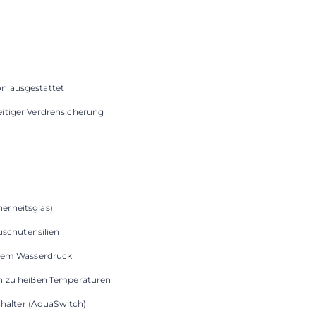
on ausgestattet
seitiger Verdrehsicherung
herheitsglas)
uschutensilien
dem Wasserdruck
ich zu heißen Temperaturen
halter (AquaSwitch)