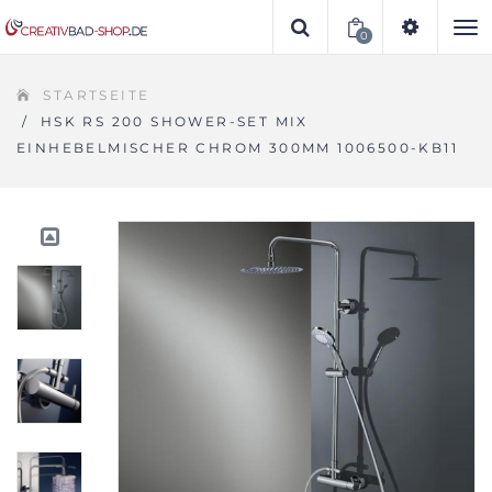
0
To
STARTSEITE
na
/
HSK RS 200 SHOWER-SET MIX
EINHEBELMISCHER CHROM 300MM 1006500-KB11