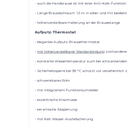
- auch die Handbrause ist mit einer Anti-Kalk-Funktion
- Länge Brauseschlauch: 1,5 m in silber und mit beidsei
- höhenverstellbare Halterung an der Brausestange
Aufputz-T
hermostat
- elegantes Aufputz-Brausethermostat
-
mit höhenverstellbarer Wandanbindung
(vorhandene 
- konstante Wassertemperatur auch bei schwankende
- Sicherheitssperre bei 38 °C schützt vor versehentlic
- schwenkbares Rohr
- mit integriertem Funktionsumsteller
- exzentrische Anschlüsse
- keramische Absperrung
- mit Kalt-Wasser-Ausfallsicherung