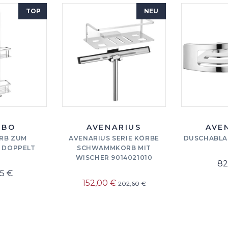
TOP
NEU
DBO
AVENARIUS
AVE
RB ZUM
AVENARIUS SERIE KÖRBE
DUSCHABLA
 DOPPELT
SCHWAMMKORB MIT
WISCHER 9014021010
82
5 €
152,00 €
202,60 €