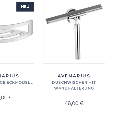
NEU
NARIUS
AVENARIUS
GE ECKMODELL
DUSCHWISCHER MIT
HSK AQ
WANDHALTERUNG
SET T
SCHWAL
,00 €
48,00 €
924