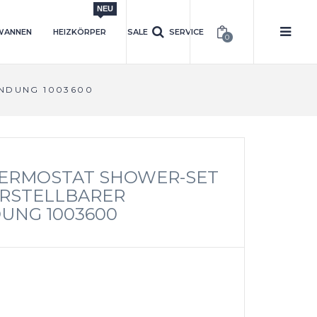
NEU
WANNEN
HEIZKÖRPER
SALE
SERVICE
0
NDUNG 1003600
THERMOSTAT SHOWER-SET
RSTELLBARER
NG 1003600