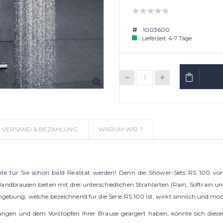
1003600
Lieferzeit: 4-7 Tage
IN DEN W
VERSAND & BEZAHLUNG
WARUM WIR ?
 für Sie schon bald Realität werden! Denn die Shower-Sets RS 100 von 
andbrausen bieten mit drei unterschiedlichen Strahlarten (Rain, Softrain
mgebung, welche bezeichnend für die Serie RS 100 ist, wirkt sinnlich und mo
ngen und dem Vorstopfen Ihrer Brause geärgert haben, könnte sich dieser 