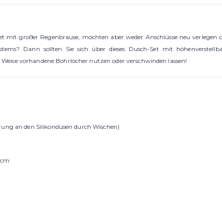
-Set mit großer Regenbrause, möchten aber weder Anschlüsse neu verlegen od
stems? Dann sollten Sie sich über dieses Dusch-Set mit höhenverstell
Weise vorhandene Bohrlöcher nutzen oder verschwinden lassen!
erung an den Silikondüsen durch Wischen)
5 cm