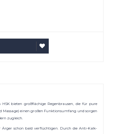
ARENKORB
AUF
WUNSCHLISTE
HSK bieten großflächige Regenbrausen, die für pure
 und Massage) einen großen Funktionsumfang und sorgen
dern zugleich.
Ärger schon bald verflüchtigen. Durch die Anti-Kalk-