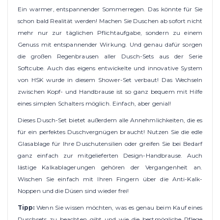
Ein warmer, entspannender Sommerregen. Das könnte für Sie
schon bald Realität werden! Machen Sie Duschen ab sofort nicht
mehr nur zur täglichen Pflichtaufgabe, sondern zu einem
Genuss mit entspannender Wirkung. Und genau dafür sorgen
die großen Regenbrausen aller Dusch-Sets aus der Serie
Softcube. Auch das eigens entwickelte und innovative System
von HSK wurde in diesem Shower-Set verbaut! Das Wechseln
zwischen Kopf- und Handbrause ist so ganz bequem mit Hilfe
eines simplen Schalters möglich. Einfach, aber genial!
Dieses Dusch-Set bietet außerdem alle Annehmlichkeiten, die es
für ein perfektes Duschvergnügen braucht! Nutzen Sie die edle
Glasablage für Ihre Duschutensilien oder greifen Sie bei Bedarf
ganz einfach zur mitgelieferten Design-Handbrause. Auch
lästige Kalkablagerungen gehören der Vergangenheit an.
Wischen Sie einfach mit Ihren Fingern über die Anti-Kalk-
Noppen und die Düsen sind wieder frei!
Tipp:
Wenn Sie wissen möchten, was es genau beim Kauf eines
Duschsets zu beachten gibt und wie die bestmögliche Pflege