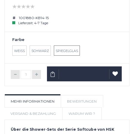
1001880-KB14-15
Lieferzeit: 4-7 Tage
Farbe
WEISS
SCHWARZ
SPIEGELGLAS
IN DEN WARENKORB
AUF
MEHR INFORMATIONEN
BEWERTUNGEN
WUNSCHLIS
VERSAND & BEZAHLUNG
WARUM WIR ?
Über die Shower-Sets der Serie Softcube von HSK