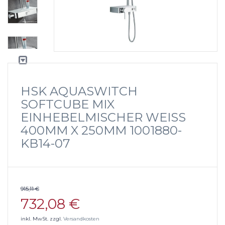
HSK AQUASWITCH
SOFTCUBE MIX
EINHEBELMISCHER WEISS 4
00MM X 250MM 1001880-K
B14-07
915,11 €
732,08 €
inkl. MwSt. zzgl.
Versandkosten