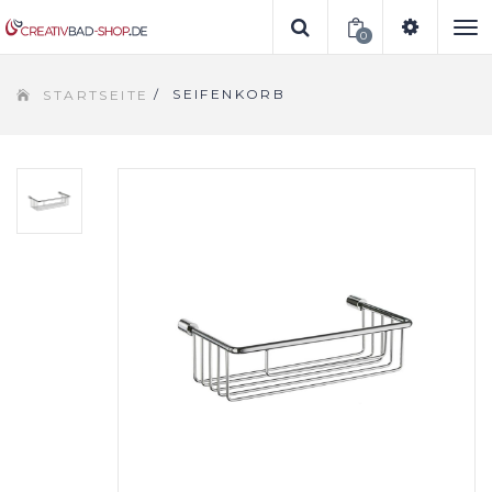
0
To
/
SEIFENKORB
STARTSEITE
na