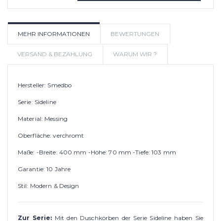
IN DEN WARENKORB
AUF
MEHR INFORMATIONEN
BEWERTUNGEN
WUNSCHLIS
VERSAND & BEZAHLUNG
WARUM WIR ?
Hersteller: Smedbo
Serie: Sideline
Material: Messing
Oberfläche: verchromt
Maße: -Breite: 400 mm -Höhe: 70 mm -Tiefe: 103 mm
Garantie: 10 Jahre
Stil: Modern & Design
Zur Serie:
Mit den Duschkörben der Serie Sideline haben Sie