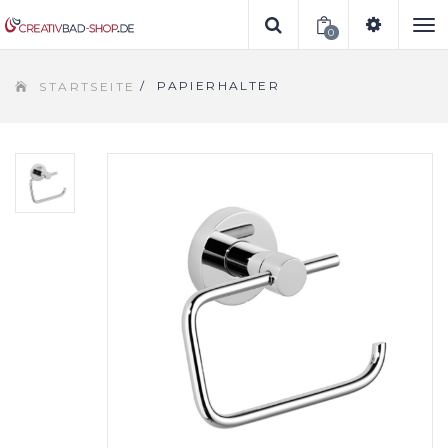
0
To
/
PAPIERHALTER
STARTSEITE
na