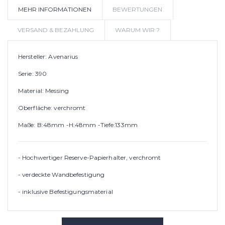
MEHR INFORMATIONEN
BEWERTUNGEN
WUNSCHLIS
VERSAND & BEZAHLUNG
WARUM WIR ?
Hersteller: Avenarius
Serie: 390
Material: Messing
Oberfläche: verchromt
Maße: B:48mm -H:48mm -Tiefe:133mm
- Hochwertiger Reserve-Papierhalter, verchromt
- verdeckte Wandbefestigung
- inklusive Befestigungsmaterial