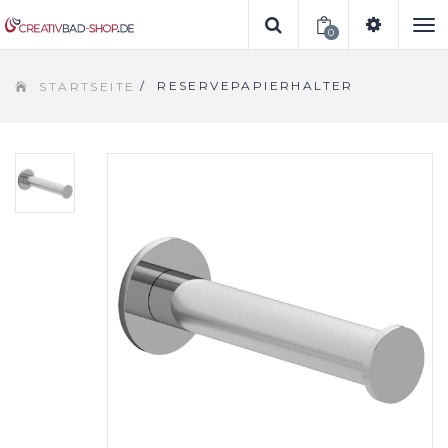
0
To
/
RESERVEPAPIERHALTER
STARTSEITE
na