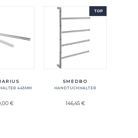
TOP
NARIUS
SMEDBO
AV
HALTER 445MM
HANDTUCHHALTER
HANDTU
0,00 €
146,45 €