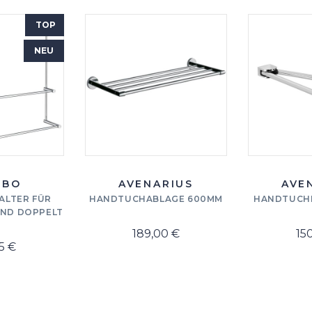
TOP
NEU
DBO
AVENARIUS
AVE
LTER FÜR
HANDTUCHABLAGE 600MM
HANDTUCH
ND DOPPELT
189,00 €
15
5 €