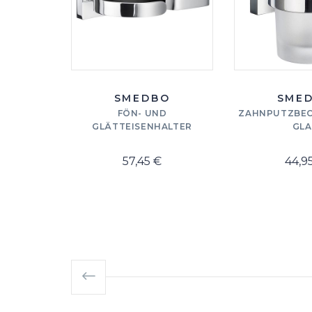
SMEDBO
SME
FÖN- UND
ZAHNPUTZBEC
GLÄTTEISENHALTER
GLA
57,45 €
44,9