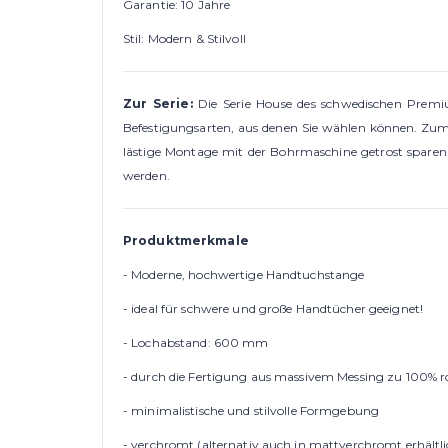
Garantie: 10 Jahre
Stil: Modern & Stilvoll
Zur Serie:
Die Serie House des schwedischen Premium
Befestigungsarten, aus denen Sie wählen können. Zum 
lästige Montage mit der Bohrmaschine getrost sparen.
werden.
Produktmerkmale
- Moderne, hochwertige Handtuchstange
- ideal für schwere und große Handtücher geeignet!
- Lochabstand: 600 mm
- durch die Fertigung aus massivem Messing zu 100% ro
- minimalistische und stilvolle Formgebung
- verchromt (alternativ auch in mattverchromt erhältli