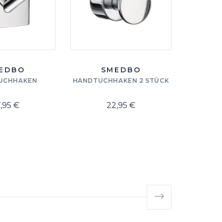
EDBO
SMEDBO
UCHHAKEN
HANDTUCHHAKEN 2 STÜCK
HANDTUC
,95 €
22,95 €