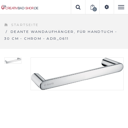
0
To
STARTSEITE
na
/
DEANTE WANDAUFHÄNGER, FÜR HANDTUCH -
30 CM - CHROM - ADR_0611