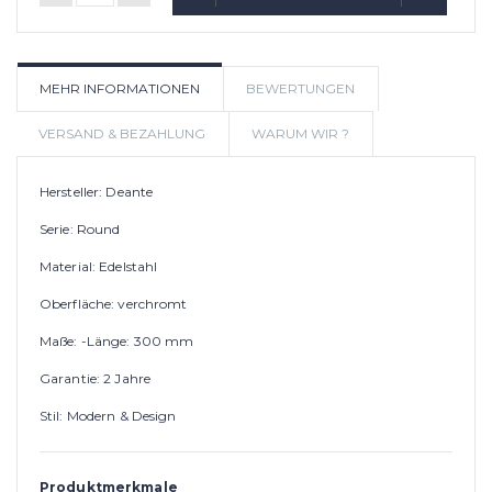
IN DEN WARENKORB
AUF
MEHR INFORMATIONEN
BEWERTUNGEN
WUNSCHLIS
VERSAND & BEZAHLUNG
WARUM WIR ?
Hersteller: Deante
Serie: Round
Material: Edelstahl
Oberfläche: verchromt
Maße: -Länge: 300 mm
Garantie: 2 Jahre
Stil: Modern & Design
Produktmerkmale