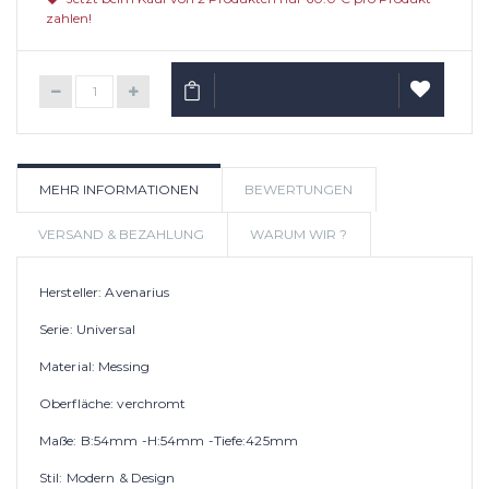
zahlen!
IN DEN WARENKORB
AUF
MEHR INFORMATIONEN
BEWERTUNGEN
WUNSCHLIS
VERSAND & BEZAHLUNG
WARUM WIR ?
Hersteller: Avenarius
Serie: Universal
Material: Messing
Oberfläche: verchromt
Maße: B:54mm -H:54mm -Tiefe:425mm
Stil: Modern & Design