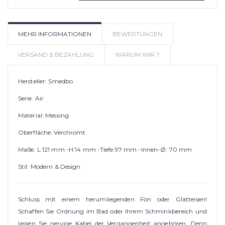
IN DEN WARENKORB
AUF
MEHR INFORMATIONEN
BEWERTUNGEN
WUNSCHLIS
VERSAND & BEZAHLUNG
WARUM WIR ?
Hersteller: Smedbo
Serie: Air
Material: Messing
Oberfläche: Verchromt
Maße: L:121 mm -H:14 mm -Tiefe:97 mm -Innen-Ø: 70 mm
Stil: Modern & Design
Schluss mit einem herumliegenden Fön oder Glätteisen!
Schaffen Sie Ordnung im Bad oder Ihrem Schminkbereich und
lassen Sie nervige Kabel der Vergangenheit angehören. Denn