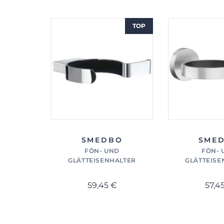
TOP
SMEDBO
SME
FÖN- UND
FÖN- 
GLÄTTEISENHALTER
GLÄTTEISE
59,45 €
57,4