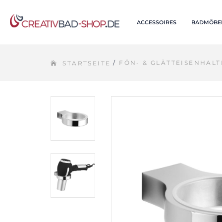
ACCESSOIRES
BADMÖBE
/
FÖN- & GLÄTTEISENHALT
STARTSEITE