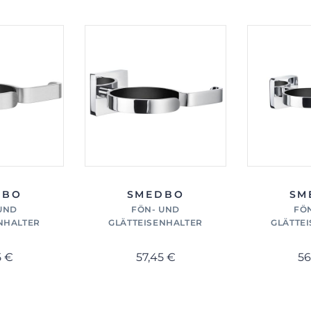
DBO
SMEDBO
SM
UND
FÖN- UND
FÖ
NHALTER
GLÄTTEISENHALTER
GLÄTTE
5 €
57,45 €
56