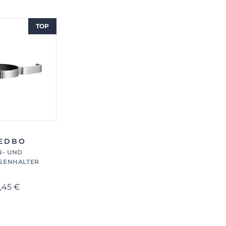
TOP
EDBO
N- UND
ISENHALTER
,45 €