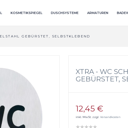
L
KOSMETIKSPIEGEL
DUSCHSYSTEME
ARMATUREN
BADE
DELSTAHL GEBÜRSTET, SELBSTKLEBEND
XTRA - WC SC
GEBÜRSTET, 
12,45 €
inkl. MwSt. zzgl.
Versandkosten