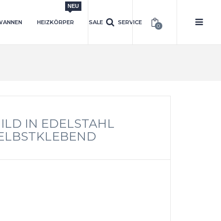
NEU
WANNEN
HEIZKÖRPER
SALE
SERVICE
0
HILD IN EDELSTAHL
SELBSTKLEBEND