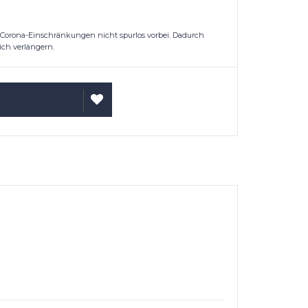
 Corona-Einschränkungen nicht spurlos vorbei. Dadurch
ich verlängern.
ARENKORB
AUF
WUNSCHLISTE