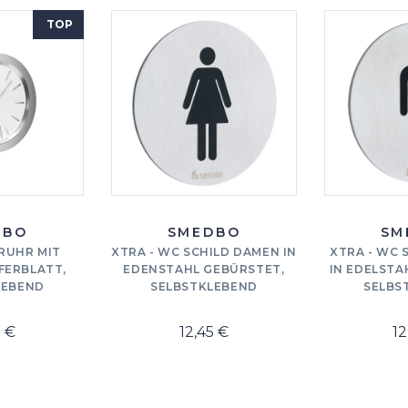
TOP
DBO
SMEDBO
SM
RUHR MIT
XTRA - WC SCHILD DAMEN IN
XTRA - WC 
FERBLATT,
EDENSTAHL GEBÜRSTET,
IN EDELSTA
LEBEND
SELBSTKLEBEND
SELBS
5 €
12,45 €
12