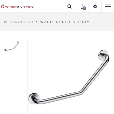
0
To
/
WANNENGRIFF V-FORM
STARTSEITE
na