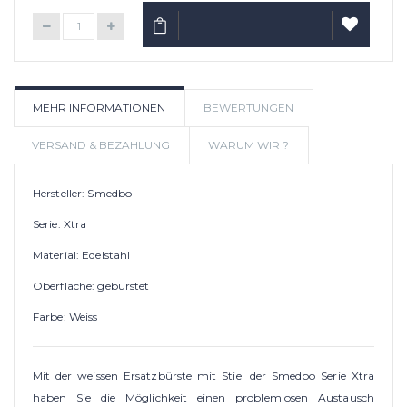
IN DEN WARENKORB
AUF
MEHR INFORMATIONEN
BEWERTUNGEN
WUNSCHLIS
VERSAND & BEZAHLUNG
WARUM WIR ?
Hersteller: Smedbo
Serie: Xtra
Material: Edelstahl
Oberfläche: gebürstet
Farbe: Weiss
Mit der weissen Ersatzbürste mit Stiel der Smedbo Serie Xtra
haben Sie die Möglichkeit einen problemlosen Austausch