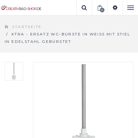
0
To
STARTSEITE
na
/
XTRA - ERSATZ WC-BÜRSTE IN WEISS MIT STIEL I
N EDELSTAHL GEBÜRSTET