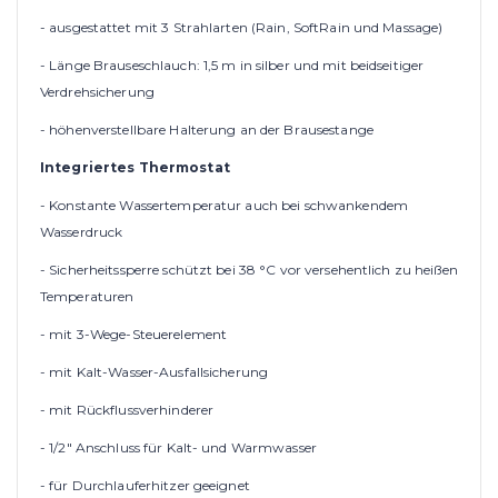
- ausgestattet mit 3 Strahlarten (Rain, SoftRain und Massage)
- Länge Brauseschlauch: 1,5 m in silber und mit beidseitiger
Verdrehsicherung
- höhenverstellbare Halterung an der Brausestange
Integriertes Thermostat
- Konstante Wassertemperatur auch bei schwankendem
Wasserdruck
- Sicherheitssperre schützt bei 38 °C vor versehentlich zu heißen
Temperaturen
- mit 3-Wege-Steuerelement
- mit Kalt-Wasser-Ausfallsicherung
- mit Rückflussverhinderer
- 1/2" Anschluss für Kalt- und Warmwasser
- für Durchlauferhitzer geeignet