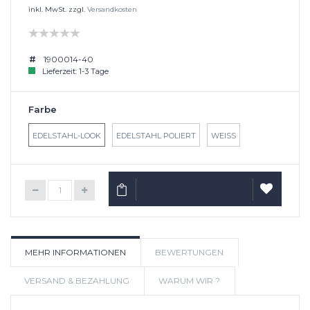
inkl. MwSt. zzgl.
Versandkosten
1900014-40
Lieferzeit: 1-3 Tage
Farbe
EDELSTAHL-LOOK
EDELSTAHL POLIERT
WEISS
IN DEN WARENKORB
AUF
MEHR INFORMATIONEN
BEWERTUNGEN
WUNSCHLIS
VERSAND & BEZAHLUNG
WARUM WIR ?