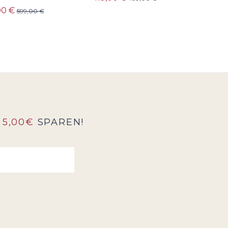
419
00 €
599,00 €
5,00€
SPAREN!