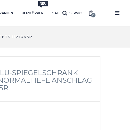
NEU
WANNEN
HEIZKÖRPER
SALE
SERVICE
0
HTS 1121045R
ALU-SPIEGELSCHRANK
NORMALTIEFE ANSCHLAG
5R