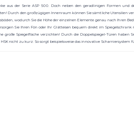
nke aus der Serie ASP 500. Doch neben den geradlinigen Formen und der
ten! Durch den großzügigen Innenraum können Sie sämtliche Utensilien ve
sböden, wodurch Sie die Höhe der einzelnen Elemente genau nach Ihren Bedü
Versorgen Sie Ihren Fön oder Ihr Glätteisen bequem direkt im Spiegelschrank
große Spiegelfläche verzichten! Durch die Doppelspiegel-Türen haben Sie 
i HSK nicht zu kurz: So sorgt beispielsweise das innovative Scharniersystem