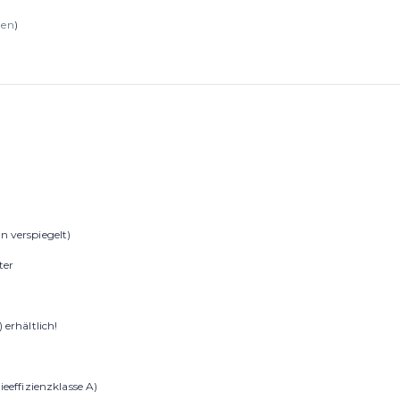
gen
)
n verspiegelt)
ter
 erhältlich!
ieeffizienzklasse A)