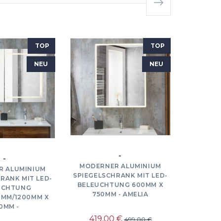
TOP
TOP
NEU
NEU
-
-
MODERNER ALUMINIUM
MODER
R ALUMINIUM
SPIEGELSCHRANK MIT LED-
SPIEGEL
RANK MIT LED-
BELEUCHTUNG 600MM X
BELEUC
UCHTUNG
750MM - AMELIA
75
0MM/1200MM X
0MM -
419,00 €
499,00 €