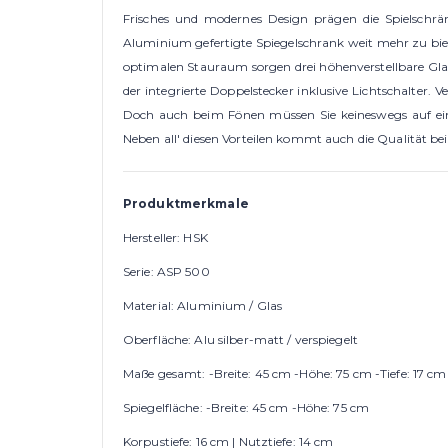
Frisches und modernes Design prägen die Spielschrä
Aluminium gefertigte Spiegelschrank weit mehr zu bie
optimalen Stauraum sorgen drei höhenverstellbare Gla
der integrierte Doppelstecker inklusive Lichtschalter. 
Doch auch beim Fönen müssen Sie keineswegs auf eine 
Neben all' diesen Vorteilen kommt auch die Qualität be
Produktmerkmale
Hersteller: HSK
Serie: ASP 500
Material: Aluminium / Glas
Oberfläche: Alu silber-matt / verspiegelt
Maße gesamt: -Breite: 45 cm -Höhe: 75 cm -Tiefe: 17 cm
Spiegelfläche: -Breite: 45 cm -Höhe: 75 cm
Korpustiefe: 16 cm | Nutztiefe: 14 cm