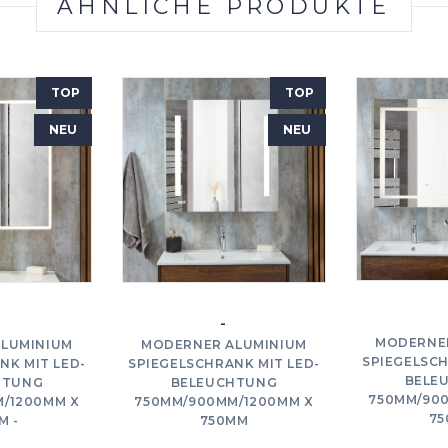
ÄHNLICHE PRODUKTE
TOP
TOP
NEU
NEU
-
MODERNE
LUMINIUM
MODERNER ALUMINIUM
SPIEGELSCH
NK MIT LED-
SPIEGELSCHRANK MIT LED-
BELE
HTUNG
BELEUCHTUNG
750MM/90
/1200MM X
750MM/900MM/1200MM X
75
M -
750MM