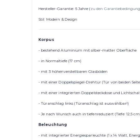
Hersteller-Garantie: 5 Jahre (
zu den Garantiebedingun
Stil: Modern & Design
Korpus
- bestehend Aluminium mit silber-matter Oberfläche
- in Normaltiefe (17 cm)
- mit 3 höhenverstellbaren Glasböden
- mit einer Doppelspiegel-Drehtür (Tür von beiden Seite
- mit einer integrierten Doppelsteckdose und Lichtschal
- Türanschlag links (Türanschlag ist auswählbar!)
- Je nach Wunsch auch in tiefenreduziert (Tiefe: 12,5 cm)
Beleuchtung
- mit integrierter Energiesparleuchte (1 x 14 Watt, Energ