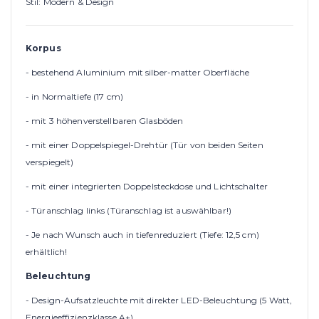
Stil: Modern & Design
Korpus
- bestehend Aluminium mit silber-matter Oberfläche
- in Normaltiefe (17 cm)
- mit 3 höhenverstellbaren Glasböden
- mit einer Doppelspiegel-Drehtür (Tür von beiden Seiten
verspiegelt)
- mit einer integrierten Doppelsteckdose und Lichtschalter
- Türanschlag links (Türanschlag ist auswählbar!)
- Je nach Wunsch auch in tiefenreduziert (Tiefe: 12,5 cm)
erhältlich!
Beleuchtung
- Design-Aufsatzleuchte mit direkter LED-Beleuchtung (5 Watt,
Energieeffizienzklasse A+)