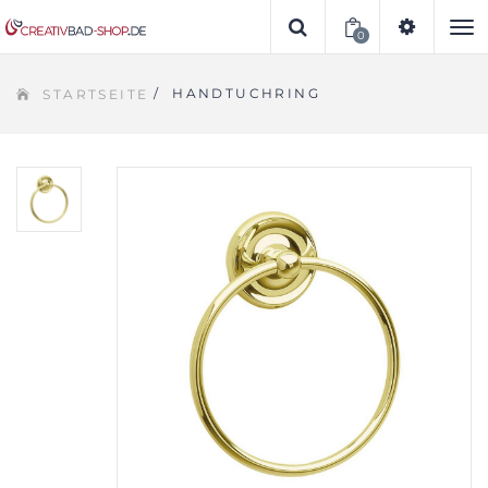
0
To
/
HANDTUCHRING
STARTSEITE
na