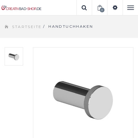
0
To
/
HANDTUCHHAKEN
STARTSEITE
na