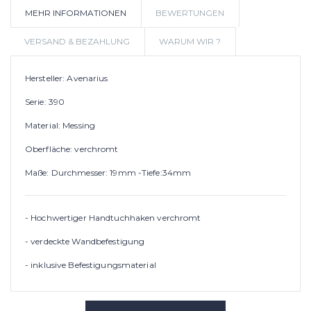
MEHR INFORMATIONEN
BEWERTUNGEN
WUNSCHLIS
VERSAND & BEZAHLUNG
WARUM WIR ?
Hersteller: Avenarius
Serie: 390
Material: Messing
Oberfläche: verchromt
Maße: Durchmesser: 19mm -Tiefe:34mm
- Hochwertiger Handtuchhaken verchromt
- verdeckte Wandbefestigung
- inklusive Befestigungsmaterial