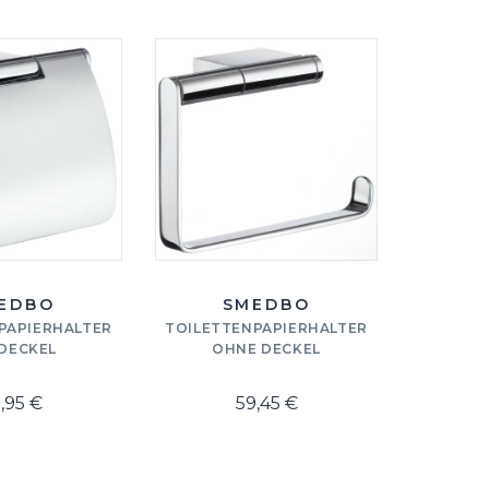
EDBO
SMEDBO
PAPIERHALTER
TOILETTENPAPIERHALTER
DR
 DECKEL
OHNE DECKEL
SC
,95 €
59,45 €