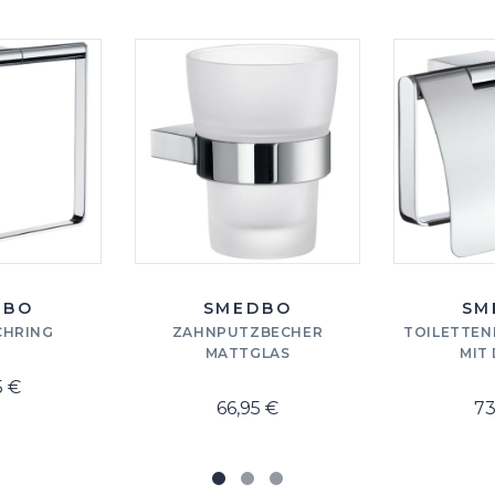
DBO
SMEDBO
SM
HRING
ZAHNPUTZBECHER
TOILETTEN
MATTGLAS
MIT
5 €
66,95 €
73