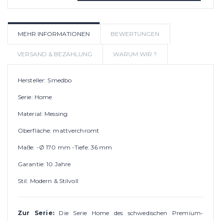
IN DEN WARENKORB
AUF
MEHR INFORMATIONEN
BEWERTUNGEN
WUNSCHLIS
VERSAND & BEZAHLUNG
WARUM WIR ?
Hersteller: Smedbo
Serie: Home
Material: Messing
Oberfläche: mattverchromt
Maße: -Ø 170 mm -Tiefe: 36 mm
Garantie: 10 Jahre
Stil: Modern & Stilvoll
Zur Serie:
Die Serie Home des schwedischen Premium-