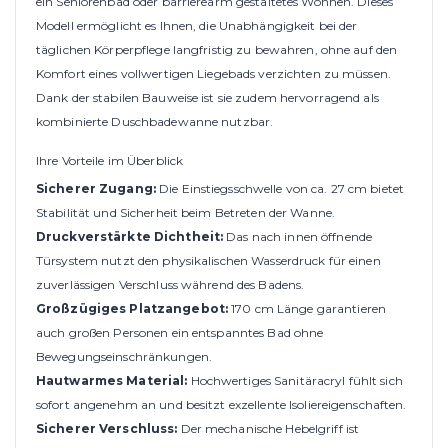
ein Seniorenbad oder barrierearm gestaltetes Wohnen. Dieses
Modell ermöglicht es Ihnen, die Unabhängigkeit bei der
täglichen Körperpflege langfristig zu bewahren, ohne auf den
Komfort eines vollwertigen Liegebads verzichten zu müssen.
Dank der stabilen Bauweise ist sie zudem hervorragend als
kombinierte Duschbadewanne nutzbar.
Ihre Vorteile im Überblick
Sicherer Zugang:
Die Einstiegsschwelle von ca. 27 cm bietet
Stabilität und Sicherheit beim Betreten der Wanne.
Druckverstärkte Dichtheit:
Das nach innen öffnende
Türsystem nutzt den physikalischen Wasserdruck für einen
zuverlässigen Verschluss während des Badens.
Großzügiges Platzangebot:
170 cm Länge garantieren
auch großen Personen ein entspanntes Bad ohne
Bewegungseinschränkungen.
Hautwarmes Material:
Hochwertiges Sanitäracryl fühlt sich
sofort angenehm an und besitzt exzellente Isoliereigenschaften.
Sicherer Verschluss:
Der mechanische Hebelgriff ist