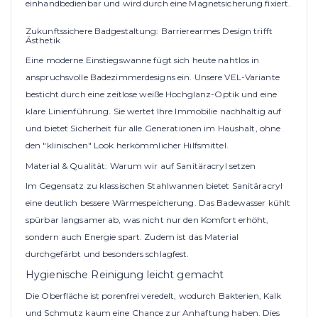
einhandbedienbar und wird durch eine Magnetsicherung fixiert.
Zukunftssichere Badgestaltung: Barrierearmes Design trifft
Ästhetik
Eine moderne Einstiegswanne fügt sich heute nahtlos in
anspruchsvolle Badezimmerdesigns ein. Unsere VEL-Variante
besticht durch eine zeitlose weiße Hochglanz-Optik und eine
klare Linienführung. Sie wertet Ihre Immobilie nachhaltig auf
und bietet Sicherheit für alle Generationen im Haushalt, ohne
den "klinischen" Look herkömmlicher Hilfsmittel.
Material & Qualität: Warum wir auf Sanitäracryl setzen
Im Gegensatz zu klassischen Stahlwannen bietet Sanitäracryl
eine deutlich bessere Wärmespeicherung. Das Badewasser kühlt
spürbar langsamer ab, was nicht nur den Komfort erhöht,
sondern auch Energie spart. Zudem ist das Material
durchgefärbt und besonders schlagfest.
Hygienische Reinigung leicht gemacht
Die Oberfläche ist porenfrei veredelt, wodurch Bakterien, Kalk
und Schmutz kaum eine Chance zur Anhaftung haben. Dies