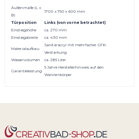
Außenmaße (L x
1700 x 750 x 600 mm
B)
Türposition
Links (von vorne betrachtet)
Einstiegshöhe
ca. 270 mm
Einstiegsbreite
ca. 430 mm
Sanitäracryl mit mehrfacher GFK-
Materialaufbau
Verstärkung
Wasservolumen
ca. 285 Liter
5 Jahre Herstellerhinweis auf den
Garantieleistung
Wannenkörper