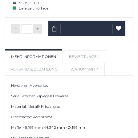
9505115010
Lieferzeit: 1-3 Tage
IN DEN WARENKORB
AUF
MEHR INFORMATIONEN
BEWERTUNGEN
WUNSCHLIS
VERSAND & BEZAHLUNG
WARUM WIR ?
Hersteller: Avenarius
Serie: Kosmetikspiegel/ Universal
Material: Metall/ Kristallglas
Oberfläche: verchromt
Maße: -B:199 mm -H:342 mm -Ø:199 mm
Stil: Modern & Design