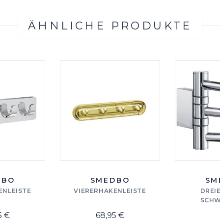
ÄHNLICHE PRODUKTE
DBO
SMEDBO
SM
ENLEISTE
VIERERHAKENLEISTE
DREI
SCHW
5 €
68,95 €