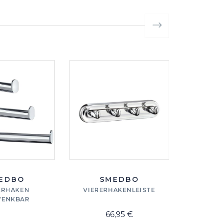
EDBO
SMEDBO
ERHAKEN
VIERERHAKENLEISTE
VIERE
ENKBAR
66,95 €