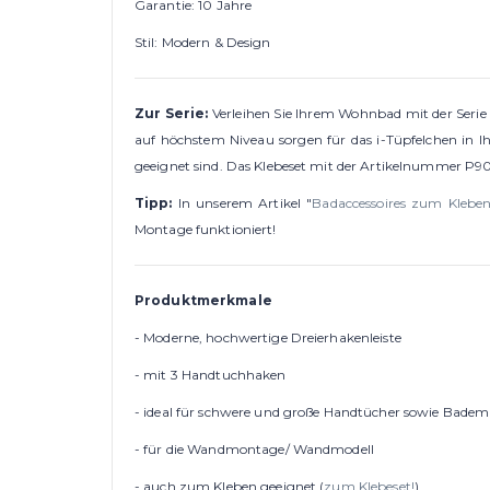
Garantie: 10 Jahre
Stil: Modern & Design
Zur Serie:
Verleihen Sie Ihrem Wohnbad mit der Serie
auf höchstem Niveau sorgen für das i-Tüpfelchen in I
geeignet sind. Das Klebeset mit der Artikelnummer P90
Tipp:
In unserem Artikel "
Badaccessoires zum Kleben
Montage funktioniert!
Produktmerkmale
- Moderne, hochwertige Dreierhakenleiste
- mit 3 Handtuchhaken
- ideal für schwere und große Handtücher sowie Badem
- für die Wandmontage/ Wandmodell
- auch zum Kleben geeignet (
zum Klebeset!
)