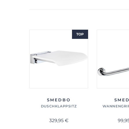
TOP
SMEDBO
SME
DUSCHKLAPPSITZ
WANNENGRIF
329,95 €
99,9