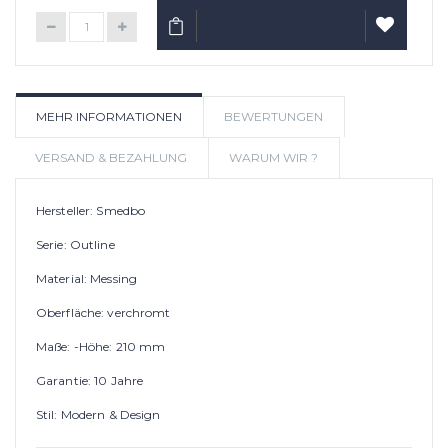
IN DEN WARENKORB
AUF
MEHR INFORMATIONEN
BEWERTUNGEN
WUNSCHLIS
VERSAND & BEZAHLUNG
WARUM WIR ?
Hersteller: Smedbo
Serie: Outline
Material: Messing
Oberfläche: verchromt
Maße: -Höhe: 210 mm
Garantie: 10 Jahre
Stil: Modern & Design