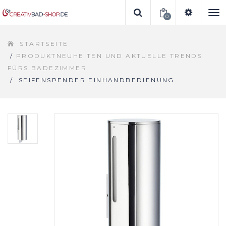
0
To
STARTSEITE
na
/
PRODUKTNEUHEITEN UND AKTUELLE TRENDS
FÜRS BADEZIMMER
/
SEIFENSPENDER EINHANDBEDIENUNG