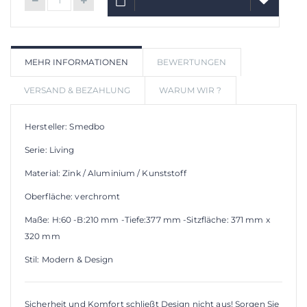
IN DEN WARENKORB
AUF
MEHR INFORMATIONEN
BEWERTUNGEN
WUNSCHLIS
VERSAND & BEZAHLUNG
WARUM WIR ?
Hersteller: Smedbo
Serie: Living
Material: Zink / Aluminium / Kunststoff
Oberfläche: verchromt
Maße: H:60 -B:210 mm -Tiefe:377 mm -Sitzfläche: 371 mm x
320 mm
Stil: Modern & Design
Sicherheit und Komfort schließt Design nicht aus! Sorgen Sie