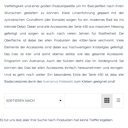
Vielfältigkeit und einer großen Produktpalette um Ihr Bad perfekt nach Ihren
Wünschen gestalten zu können. Klare Linienführung gepaart mit der
zylindrischen Grundform (der Konsole) sorgen für ein modernes Bad bis ins
kleinste Detail. Dabei sind alle Accessoires der Serie 450 aus massivem Messing
gefertigt und sorgen so auch nach vielen Jahren für Rostfreiheit. Die
Oberfläche ist dabei bei allen Produkten der 450er-Serie verchromt. Viele
Elemente der Accessoires sind dabei aus hochwertigem Kristallglas gefertigt.
Das Glas ist klar und somit ebenso zeitlos wie das gesamte Accessoire-
Programm von Avenarius. Auch der Nutzen steht klar im Vordergrund: Sie
können das Glas bei allen Accessoires einfach herausnehmen und reinigen.
Und es geht noch weiter: Ein besonderes Extra der Serie 450 ist, dass alle
Badaccessoires dank des
Avenarius Klebesets
zum Kleben geeignet sind!
Es tut uns leid, aber Ihre Suche nach Produkten hat keine Treffer ergeben.