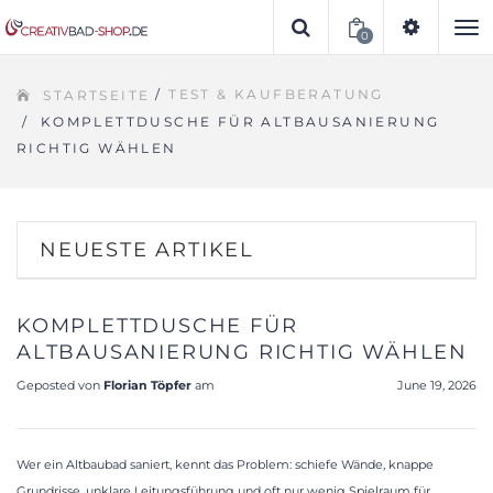
0
To
/
TEST & KAUFBERATUNG
STARTSEITE
na
/
KOMPLETTDUSCHE FÜR ALTBAUSANIERUNG
RICHTIG WÄHLEN
NEUESTE ARTIKEL
KOMPLETTDUSCHE FÜR
ALTBAUSANIERUNG RICHTIG WÄHLEN
Geposted von
Florian Töpfer
am
June 19, 2026
Wer ein Altbaubad saniert, kennt das Problem: schiefe Wände, knappe
Grundrisse, unklare Leitungsführung und oft nur wenig Spielraum für