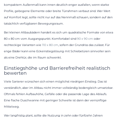
kompaktem Außenmaß kann innen deutlich enger ausfallen, wenn starke
Profile, gebogene Elemente oder breite Türrahmen verbaut sind. Wer Wert
auf Komfort legt, sollte nicht nur auf das Nennmaß schauen, sondern auf den
tatsächlich verfügbaren Bewegungsraum.
Bei kleinen Altbaubädern handelt es sich um quadratische Formate von etwa
80 x 80 cm vom Ausgangspunkt. Komfortabel sind
90 x 90 cm
oder
rechteckige Varianten wie
110 x 80 cm
, sofern der Grundriss das zulässt. Für
enge Bäder kann eine Eckeinstiegslösung mit Schiebetüren sinnvoller sein
als eine Drehtür, die im Raum schwenkt.
Einstiegshöhe und Barrierefreiheit realistisch
bewerten
Viele Sanierer wünschen sich einen möglichst niedrigen Einstieg. Das ist
verständlich, aber im Altbau nicht immer vollständig bodengleich umsetzbar.
Oftmals fehlen Aufbauhöhe, Gefälle oder die passende Lage des Ablaufs.
Eine flache Duschwanne mit geringer Schwelle ist dann der vernünftige
Mittelweg.
Wer langfristig plant, sollte die Nutzung in zehn oder fünfzehn Jahren