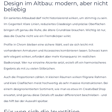
Design im Altbau: modern, aber nicht
beliebig
Ein saniertes Altbaubad darf nicht historisierend wirken, um stimmig zu sein.
Im Gegenteil: Klare Linien, reduziertes Glasdesign und präzise Oberflächen
bringen oft genau die Ruhe, die ältere Grundrisse brauchen. Wichtig ist nur,
dass die Dusche nicht wie ein Fremdkörper wirkt.
Profile in Chrom bleiben eine sichere Wahl, weil sie sich leicht mit
vorhandenen Armaturen und Accessoires kombinieren lassen. Schwarz kann
sehr elegant wirken, erfordert aber mehr Konsequenz im restlichen
Badkonzept. Wer nur einzelne Akzente setzt, erzielt oft ein harmonischeres
Ergebnis als mit zu vielen Stilbrüchen.
Auch die Proportionen zählen. In kleinen Räumen wirken filigrane Rahmen
und klare Glasflächen meist hochwertig als sehr massive Konstruktionen. Bei
einem designorientierten Sortiment, wie man es etwa im CreativBad Shop
erwartet, sind genau diese Details oft sauber differenziert beschrieben - und
das hilft bei der Auswahl spürbar.
Für wen sich die Investition