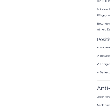
Die LED-B
Mit einer
Pflege, d
Besonders
nähert. D
Positi
✔ Angene
✔ Bewegu
✔ Energi
✔ Perfekt
Anti
Jeder ken
Nach eine