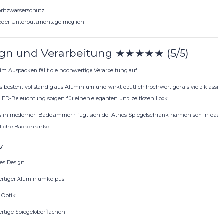
ritzwasserschutz
oder Unterputzmontage möglich
gn und Verarbeitung ★★★★★ (5/5)
eim Auspacken fällt die hochwertige Verarbeitung auf.
s besteht vollständig aus Aluminium und wirkt deutlich hochwertiger als viele klass
ED-Beleuchtung sorgen für einen eleganten und zeitlosen Look.
 in modernen Badezimmern fügt sich der Athos-Spiegelschrank harmonisch in das 
iche Badschränke.
v
es Design
rtiger Aluminiumkorpus
 Optik
tige Spiegeloberflächen