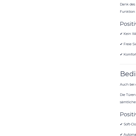
Dank des 
Funktion 
Positi
✔ Kein W
✔ Freie Si
✔ Komfort
Bedi
Auch bei d
Die Türen
sämtliche 
Positi
✔ Soft-Cl
✔ Automa