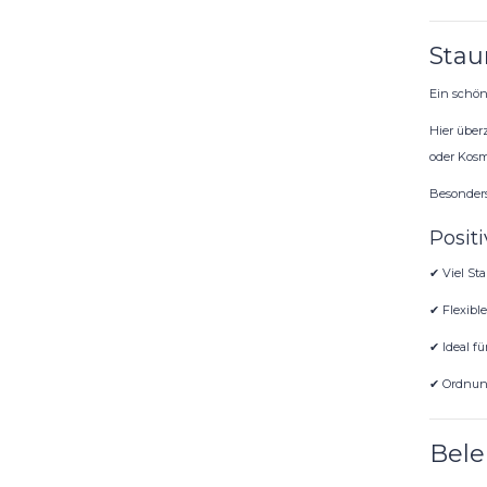
Stau
Ein schön
Hier über
oder Kosme
Besonders
Positi
✔ Viel St
✔ Flexibl
✔ Ideal fü
✔ Ordnun
Bele