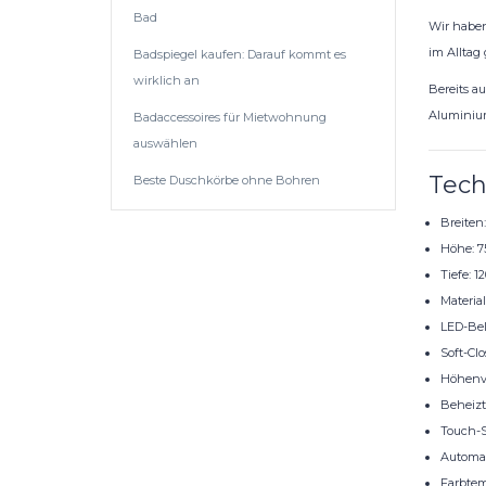
Bad
Wir haben
im Alltag 
Badspiegel kaufen: Darauf kommt es
wirklich an
Bereits a
Aluminium
Badaccessoires für Mietwohnung
auswählen
Tech
Beste Duschkörbe ohne Bohren
Breiten
Höhe: 
Tiefe: 
Materia
LED-Be
Soft-Cl
Höhenve
Beheizt
Touch-S
Automat
Farbtem