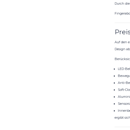
Durch die
Fingerabd
Prei
Auf den e
Design ab
Berücksic
LED-Be
Bewegu
Anti-Be
Soft-Clo
Alumin
Sensors
Innenb
ergibt sic