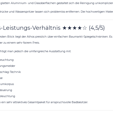
 glatten Aluminium- und Glasoberflächen gestaltet sich die Reinigung unkompliziert
rücke und Wasserspritzer lassen sich problemlos entfernen. Die hochwertigen Mater
s-Leistungs-Verhältnis ★★★★☆ (4,5/5)
rsten Blick liegt der Athos preislich über einfachen Baumarkt-Spiegelschränken.
er zu einem sehr fairem Preis.
htigt man jedoch die umfangreiche Ausstattung mit:
leuchtung
ngsmelder
schlag-Technik
se
iumkorpus
teuerung
eleuchtung
h ein sehr attraktives Gesamtpaket für anspruchsvolle Badbesitzer.