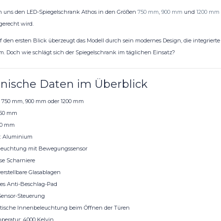
 uns den LED-Spiegelschrank Athos in den Größen
750 mm
,
900 mm
und
1200 mm
gerecht wird.
uf den ersten Blick überzeugt das Modell durch sein modernes Design, die integrie
. Doch wie schlägt sich der Spiegelschrank im täglichen Einsatz?
nische Daten im Überblick
: 750 mm, 900 mm oder 1200 mm
750 mm
120 mm
l: Aluminium
leuchtung mit Bewegungssensor
ose Scharniere
rstellbare Glasablagen
es Anti-Beschlag-Pad
ensor-Steuerung
ische Innenbeleuchtung beim Öffnen der Türen
peratur: 4000 Kelvin