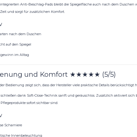
integrierten Anti-Beschlag-Pads bleibt die Spiegelfläche auch nach dem Duschen we
Zeit und sorgt für zusätzlichen Komfort.
v
arten nach dem Duschen
cht auf den Spiegel
gewinn im Alltag
enung und Komfort ★★★★★ (5/5)
er Bedienung zeigt sich, dass der Hersteller viele praktische Details berücksichtigt h
 schließen dank Soft-Close-Technik sanft und geräuschlos. Zusätzlich aktiviert sic
Pflegeprodukte sofort sichtbar sind.
v
ose Scharniere
tische Innenbeleuchtung