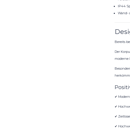
IP44 Sp
Wand- 
Desi
Bereits b
Der Korpu
moderne L
Besonders
herkömml
Positi
✔ Modern
✔ Hochwe
✔ Zeitlose
✔ Hochwer