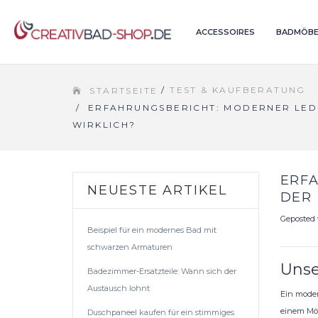
ACCESSOIRES
BADMÖBE
/
TEST & KAUFBERATUNG
STARTSEITE
/
ERFAHRUNGSBERICHT: MODERNER LED
WIRKLICH?
ERF
NEUESTE ARTIKEL
DER
Geposted
Beispiel für ein modernes Bad mit
schwarzen Armaturen
Unse
Badezimmer-Ersatzteile: Wann sich der
Austausch lohnt
Ein moder
einem Möb
Duschpaneel kaufen für ein stimmiges