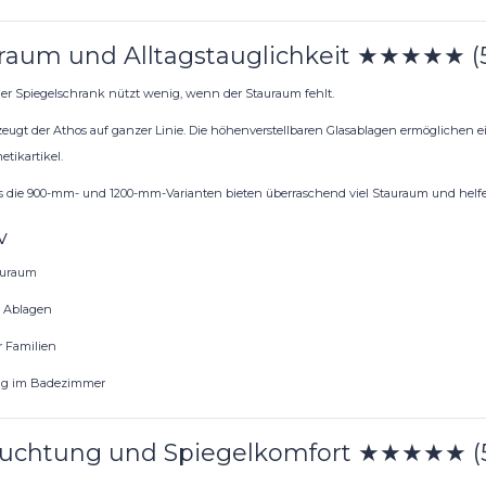
raum und Alltagstauglichkeit ★★★★★ (5
er Spiegelschrank nützt wenig, wenn der Stauraum fehlt.
zeugt der Athos auf ganzer Linie. Die höhenverstellbaren Glasablagen ermöglichen ei
tikartikel.
 die 900-mm- und 1200-mm-Varianten bieten überraschend viel Stauraum und helfe
v
auraum
e Ablagen
r Familien
g im Badezimmer
uchtung und Spiegelkomfort ★★★★★ (5