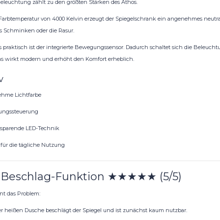
eleuchtung zählt zu den größten Stärken des Athos.
 Farbtemperatur von 4000 Kelvin erzeugt der Spiegelschrank ein angenehmes neutralw
as Schminken oder die Rasur.
 praktisch ist der integrierte Bewegungssensor. Dadurch schaltet sich die Beleuch
as wirkt modern und erhöht den Komfort erheblich.
v
hme Lichtfarbe
ngssteuerung
esparende LED-Technik
 für die tägliche Nutzung
-Beschlag-Funktion ★★★★★ (5/5)
nt das Problem:
r heißen Dusche beschlägt der Spiegel und ist zunächst kaum nutzbar.