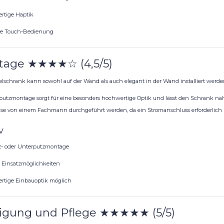
rtige Haptik
e Touch-Bedienung
age ★★★★☆ (4,5/5)
elschrank kann sowohl auf der Wand als auch elegant in der Wand installiert werde
putzmontage sorgt für eine besonders hochwertige Optik und lässt den Schrank nahez
ise von einem Fachmann durchgeführt werden, da ein Stromanschluss erforderlich i
v
z- oder Unterputzmontage
e Einsatzmöglichkeiten
tige Einbauoptik möglich
igung und Pflege ★★★★★ (5/5)