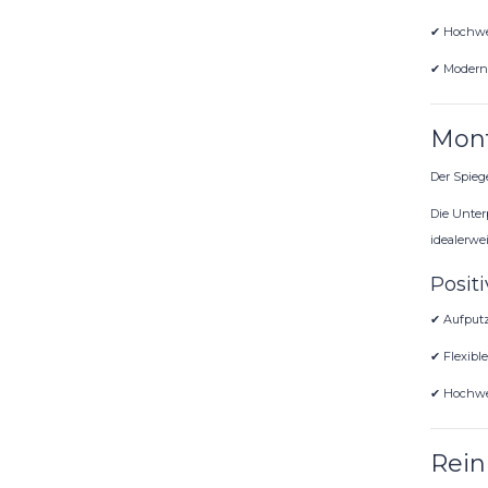
✔ Hochwe
✔ Modern
Mont
Der Spieg
Die Unter
idealerwe
Positi
✔ Aufput
✔ Flexibl
✔ Hochwer
Rein