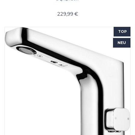
229,99 €
TOP
NEU